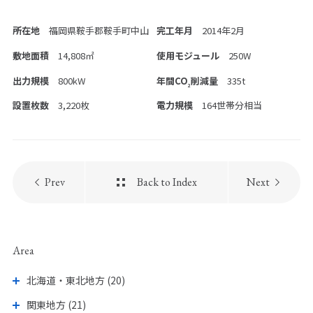
所在地
福岡県鞍手郡鞍手町中山
完工年月
2014年2月
PICK UP PAGE
敷地面積
14,808㎡
使用モジュール
250W
出力規模
800kW
年間CO
削減量
335t
2
設置枚数
3,220枚
電力規模
164世帯分相当
Prev
Back to Index
Next
ウエストグループの
採用情報
Area
北海道・東北地方 (20)
関東地方 (21)