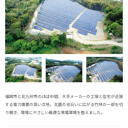
ウエストグループについて
事業領域
グループ情報
再生可能エネルギー事業
企業情報
省エネ事業
グリーン電力事業
サステナビリティ
CS事業
環境活動
海外事業
社会活動
ガバナンス
施工実績
ニュース
株主・投資家情報
福岡市と北九州市のほぼ中間、大手メーカーの工場と住宅が近接
トップメッセージ
IRニュース
IRカレンダー
決算短信
する電力需要の高い立地。北面の池沿いに広がる竹林の一部を切
有価証券報告書
株主総会
株式情報
電子公告
り開き、環境にやさしい最適な発電環境を整えました。
事業計画
IRポリシー・免責事項
お問い合わせ