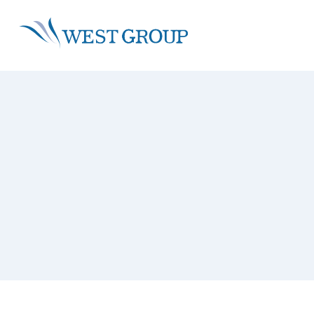
About
Sustainability
Service
IR
株主・投資家情報 トップ
ウエストグループについて ト
事業領域 トップ
サステナビ
グループ情報
グループビジョン
沿革
グループ理念
社会・環境
再生可能エネルギー事業
トップメッセージ
環境活動
省エネ事
社会活動
経営戦略
トップメッセージ
採用情報
拠点一覧
技術者・資