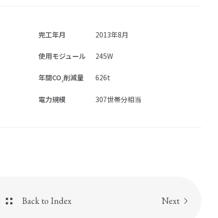
株主総会
績
株式情報
完工年月
2013年8月
ス
電子公告
使用モジュール
245W
事業計画
年間CO
削減量
626t
2
IRポリシー・免責事項
電力規模
307世帯分相当
お問い合わせ
Back to Index
Next