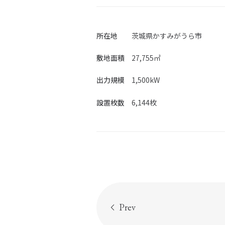
社会活動
ガバナンス
施工実
所在地
茨城県かすみがうら市
ニュー
敷地面積
27,755㎡
出力規模
1,500kW
設置枚数
6,144枚
Prev