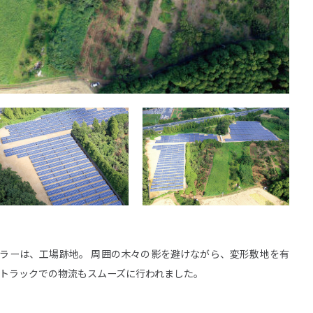
域
株主・投資家情報
生可能エネルギー事業
トップメッセージ
エネ事業
IRニュース
リーン電力事業
IRカレンダー
ラーは、工場跡地。 周囲の木々の影を避けながら、変形敷地を有
型トラックでの物流もスムーズに行われました。
S事業
決算短信
外事業
有価証券報告書