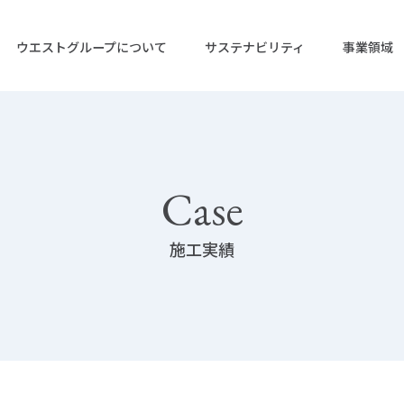
ウエストグループについて
サステナビリティ
事業領域
ップ
リティ トップ
Case
施工実績
企業情報
IRニュース
株式会社ウエストホールディング
IRライブラリー
活動
IRカレンダー
株式会社ウエストエネルギーソリ
決算短信
業
グリーン電力事業
ガバナンス
株式会社ウエストグリーンパワー
有価証券報
格
株主総会