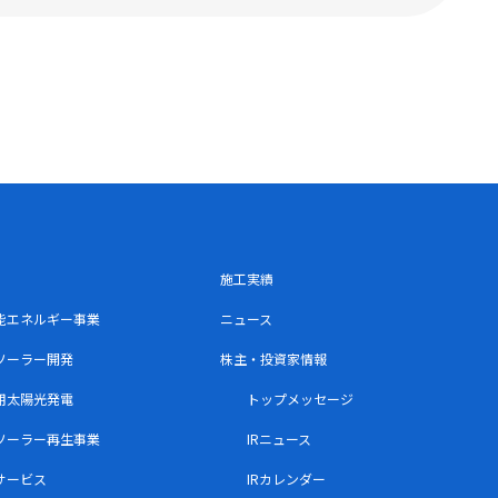
施工実績
能エネルギー事業
ニュース
ソーラー開発
株主・投資家情報
用太陽光発電
トップメッセージ
ソーラー再生事業
IRニュース
サービス
IRカレンダー