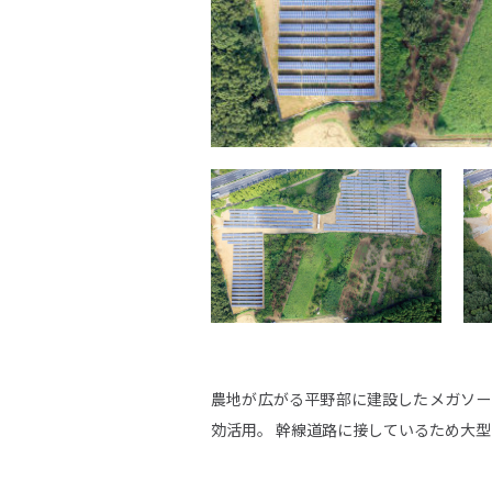
SITE MAP
ウエストグループについて
事業領
グループ情報
再
企業情報
省
グ
農地が広がる平野部に建設したメガソー
サステナビリティ
効活用。 幹線道路に接しているため大
C
環境活動
海