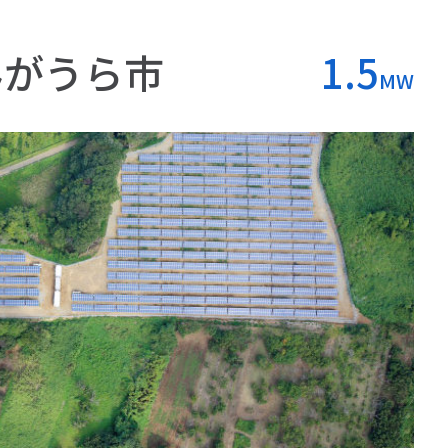
みがうら市
1.5
MW