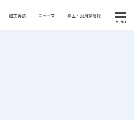
施工実績
ニュース
株主・投資家情報
MENU
ス
株式情報
株式会社ウエストエナジー
ューション
電子公告
ウエストインターナショナルタイランド
CS事業
海外事業
告書
事業計画
IRポリシー・免責事項