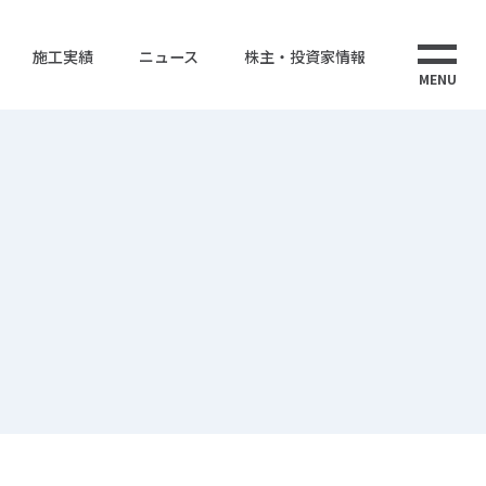
施工実績
ニュース
株主・投資家情報
MENU
ス
株式情報
株式会社ウエストエナジー
ューション
電子公告
ウエストインターナショナルタイランド
CS事業
海外事業
告書
事業計画
IRポリシー・免責事項