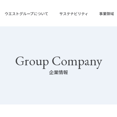
ウエストグループについて
サステナビリティ
事業領域
ップ
リティ トップ
Group Company
企業情報
企業情報
IRニュース
株式会社ウエストホールディング
IRライブラリー
活動
IRカレンダー
株式会社ウエストエネルギーソリ
決算短信
業
グリーン電力事業
ガバナンス
株式会社ウエストグリーンパワー
有価証券報
格
株主総会