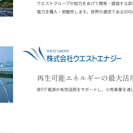
ウエストグループが総力をあげて開発・建設する非F
エネ事業
IRニュース
電力を購入・卸販売します。世界の潮流であるSDG
リーン電力事業
IRカレンダー
S事業
決算短信
外事業
有価証券報告書
株主総会
績
株式情報
再生可能エネルギーの最大活
ス
電子公告
非FIT電源の有効活用をサポートし、小売事業を通し
事業計画
IRポリシー・免責事項
お問い合わせ