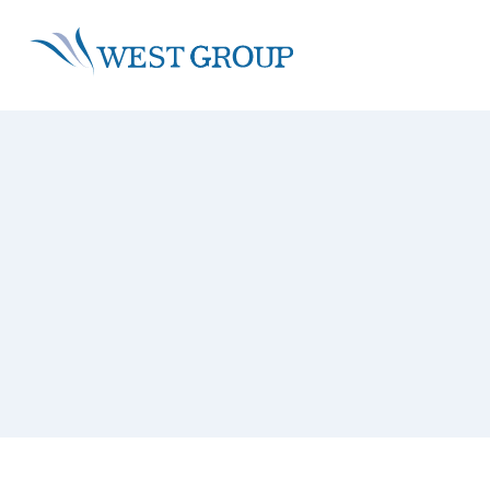
About
Sustainability
Service
IR
株主・投資家情報 トップ
ウエストグループについて ト
事業領域 トップ
サステナビ
グループ情報
グループビジョン
沿革
グループ理念
社会・環境
再生可能エネルギー事業
トップメッセージ
環境活動
省エネ事
社会活動
経営戦略
トップメッセージ
採用情報
拠点一覧
技術者・資