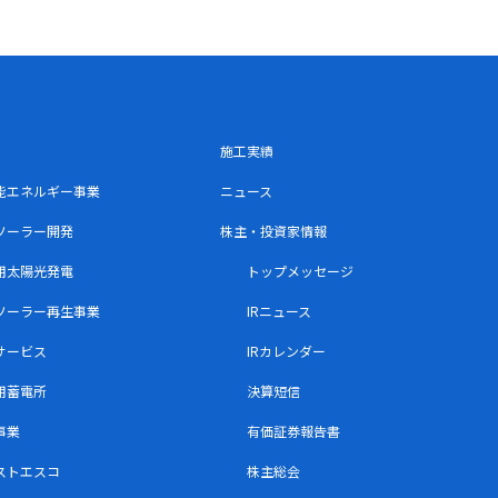
施工実績
能エネルギー事業
ニュース
ソーラー開発
株主・投資家情報
用太陽光発電
トップメッセージ
ソーラー再生事業
IRニュース
サービス
IRカレンダー
用蓄電所
決算短信
事業
有価証券報告書
ストエスコ
株主総会