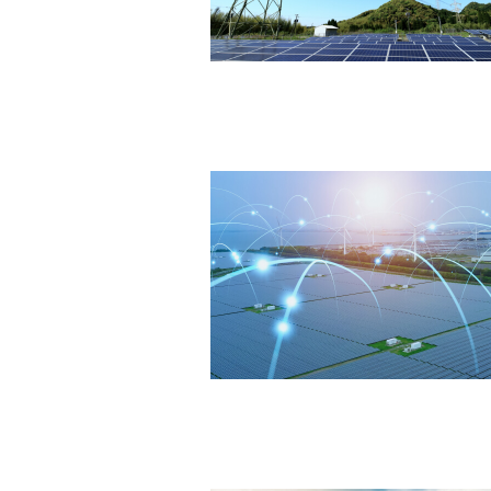
企業情報
省
グ
サステナビリティ
C
環境活動
海
社会活動
ガバナンス
施工実
ニュー