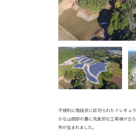
SITE MAP
ウエストグループについて
事業領
グループ情報
再
企業情報
省
不規則に階段状に区切られたイレギュ
グ
サステナビリティ
かな山間部の麓に先進的な工場棟が立
C
所が生まれました。
環境活動