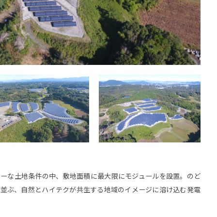
域
株主・投資家情報
生可能エネルギー事業
トップメッセージ
エネ事業
IRニュース
ラーな土地条件の中、敷地面積に最大限にモジュールを設置。のど
リーン電力事業
IRカレンダー
ち並ぶ、自然とハイテクが共生する地域のイメージに溶け込む発電
S事業
決算短信