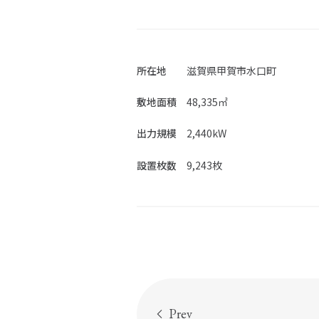
海
社会活動
ガバナンス
施工実
所在地
滋賀県甲賀市水口町
ニュー
敷地面積
48,335㎡
出力規模
2,440kW
設置枚数
9,243枚
Prev