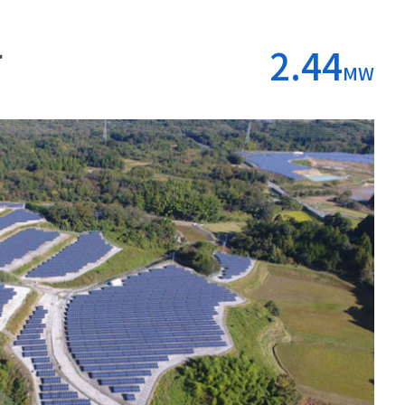
市
2.44
MW