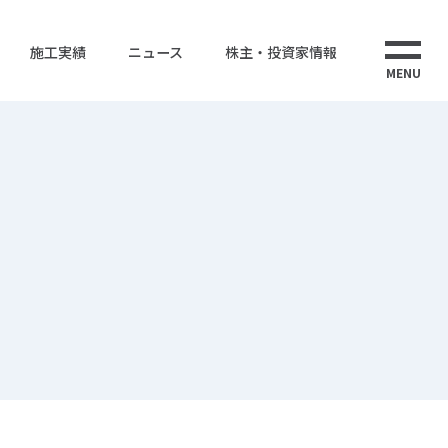
施工実績
ニュース
株主・投資家情報
MENU
ス
株式情報
株式会社ウエストエナジー
ューション
電子公告
ウエストインターナショナルタイランド
CS事業
海外事業
告書
事業計画
IRポリシー・免責事項