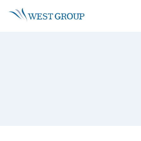
About
Sustainability
Service
IR
株主・投資家情報 トップ
ウエストグループについて ト
事業領域 トップ
サステナビ
グループ情報
グループビジョン
沿革
グループ理念
社会・環境
再生可能エネルギー事業
トップメッセージ
環境活動
省エネ事
社会活動
経営戦略
トップメッセージ
採用情報
拠点一覧
技術者・資