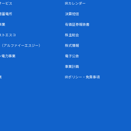
サービス
IRカレンダー
用蓄電所
決算短信
事業
有価証券報告書
ストエスコ
株主総会
SG（アルファイーエスジー）
株式情報
ン電力事業
電子公告
事業計画
業
IRポリシー・免責事項