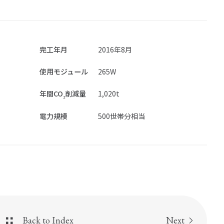
外事業
有価証券報告書
株主総会
績
株式情報
完工年月
2016年8月
ス
電子公告
使用モジュール
265W
事業計画
年間CO
削減量
1,020t
2
IRポリシー・免責事項
電力規模
500世帯分相当
お問い合わせ
Back to Index
Next