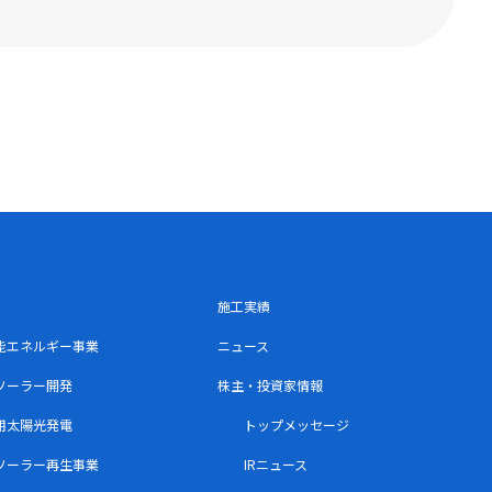
施工実績
能エネルギー事業
ニュース
ソーラー開発
株主・投資家情報
用太陽光発電
トップメッセージ
ソーラー再生事業
IRニュース