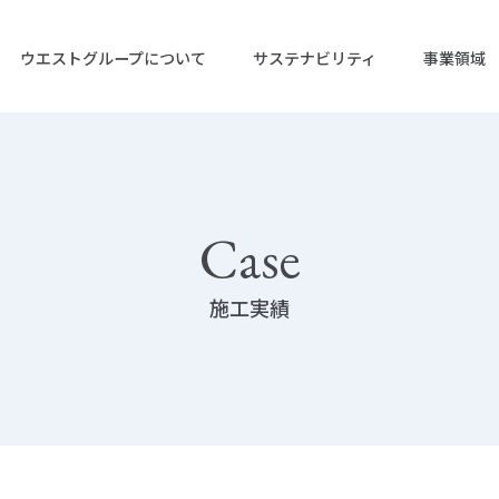
ウエストグループについて
サステナビリティ
事業領域
ップ
リティ トップ
Case
施工実績
企業情報
IRニュース
株式会社ウエストホールディング
IRライブラリー
活動
IRカレンダー
株式会社ウエストエネルギーソリ
決算短信
業
グリーン電力事業
ガバナンス
株式会社ウエストグリーンパワー
有価証券報
格
株主総会