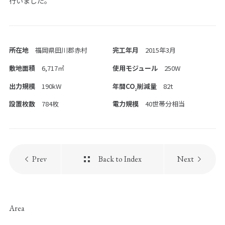
行いました。
お問い合わせ
PICK UP PAGE
所在地
福岡県田川郡赤村
完工年月
2015年3月
敷地面積
6,717㎡
使用モジュール
250W
出力規模
190kW
年間CO
削減量
82t
2
設置枚数
784枚
電力規模
40世帯分相当
ウエストグループの
Prev
Back to Index
Next
採用情報
Area