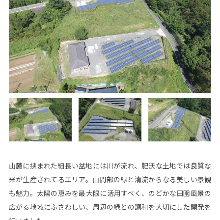
SITE MAP
ウエストグループについて
事業領域
グループ情報
再生可能エネルギー事業
企業情報
省エネ事業
グリーン電力事業
サステナビリティ
CS事業
環境活動
海外事業
社会活動
ガバナンス
施工実績
ニュース
株主・投資家情報
山麓に挟まれた細長い盆地には川が流れ、肥沃な土地では良質な
米が生産されてるエリア。山間部の緑と清流からなる美しい景観
トップメッセージ
IRニュース
IRカレンダー
決算短信
も魅力。太陽の恵みを最大限に活用すべく、のどかな田園風景の
有価証券報告書
株主総会
株式情報
電子公告
広がる地域にふさわしい、周辺の緑との調和を大切にした開発を
事業計画
IRポリシー・免責事項