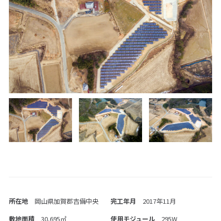
グループ情報
再生可能エネルギー事業
企業情報
省エネ事業
グリーン電力事業
サステナビリティ
CS事業
環境活動
海外事業
社会活動
ガバナンス
施工実績
ニュース
株主・投資家情報
トップメッセージ
IRニュース
IRカレンダー
決算短信
有価証券報告書
株主総会
株式情報
電子公告
事業計画
IRポリシー・免責事項
お問い合わせ
所在地
岡山県加賀郡吉備中央
完工年月
2017年11月
敷地面積
30,695㎡
使用モジュール
295W