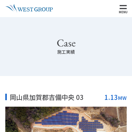
MENU
Case
施工実績
岡山県加賀郡吉備中央 03
1.13
MW
SITE MAP
ウエストグループについて
事業領域