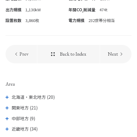
PICK UP PAGE
出力規模
1,130kW
年間CO
削減量
474t
2
設置枚数
3,860枚
電力規模
232世帯分相当
Prev
Back to Index
Next
ウエストグループの
採用情報
Area
北海道・東北地方 (20)
関東地方 (21)
中部地方 (9)
近畿地方 (34)