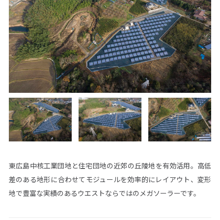
ウエストグループについて
事業領域
グループ情報
再生可能エネルギー事業
企業情報
省エネ事業
グリーン電力事業
サステナビリティ
CS事業
環境活動
海外事業
社会活動
ガバナンス
施工実績
ニュース
株主・投資家情報
東広島中核工業団地と住宅団地の近郊の丘陵地を有効活用。高低
トップメッセージ
IRニュース
IRカレンダー
決算短信
差のある地形に合わせてモジュールを効率的にレイアウト、変形
有価証券報告書
株主総会
株式情報
電子公告
地で豊富な実績のあるウエストならではのメガソーラーです。
事業計画
IRポリシー・免責事項
お問い合わせ