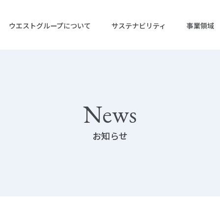
ウエストグループについて
サステナビリティ
事業領域
ップ
リティ トップ
News
お知らせ
企業情報
IRニュース
株式会社ウエストホールディング
IRライブラリー
活動
IRカレンダー
株式会社ウエストエネルギーソリ
決算短信
業
グリーン電力事業
ガバナンス
株式会社ウエストグリーンパワー
有価証券報
格
株主総会