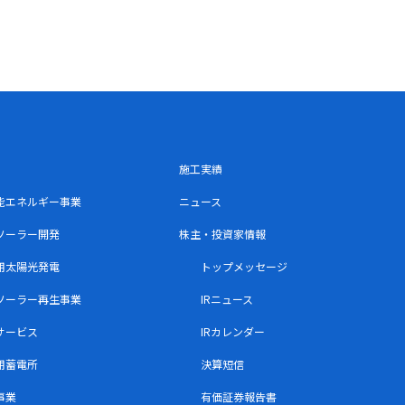
施工実績
能エネルギー事業
ニュース
ソーラー開発
株主・投資家情報
用太陽光発電
トップメッセージ
ソーラー再生事業
IRニュース
サービス
IRカレンダー
用蓄電所
決算短信
事業
有価証券報告書