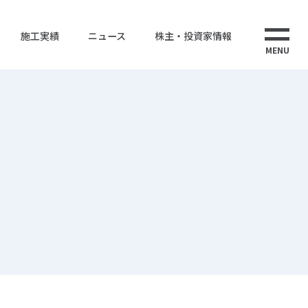
施工実績
ニュース
株主・投資家情報
MENU
ス
株式情報
株式会社ウエストエナジー
ューション
電子公告
ウエストインターナショナルタイランド
CS事業
海外事業
告書
事業計画
IRポリシー・免責事項