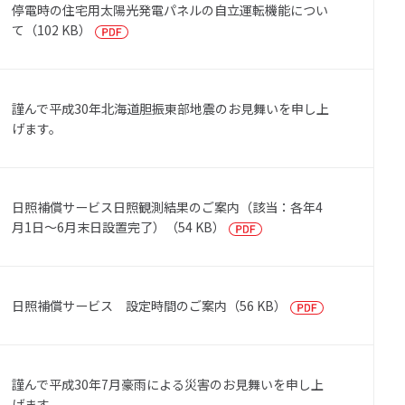
停電時の住宅用太陽光発電パネルの自立運転機能につい
て（102 KB）
謹んで平成30年北海道胆振東部地震のお見舞いを申し上
げます。
域
株主・投資家情報
日照補償サービス日照観測結果のご案内（該当：各年4
生可能エネルギー事業
トップメッセージ
月1日～6月末日設置完了）（54 KB）
エネ事業
IRニュース
リーン電力事業
IRカレンダー
日照補償サービス 設定時間のご案内（56 KB）
S事業
決算短信
外事業
有価証券報告書
謹んで平成30年7月豪雨による災害のお見舞いを申し上
株主総会
げます。