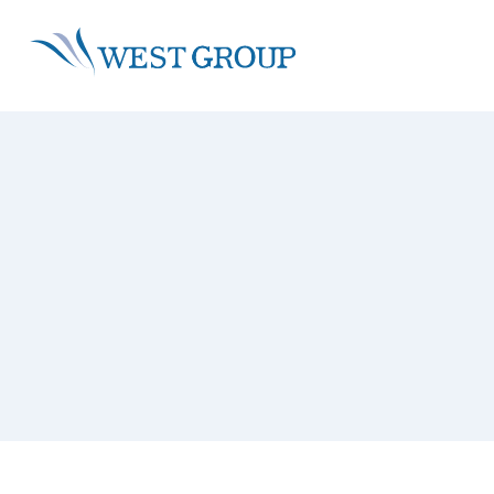
About
Sustainability
Service
IR
株主・投資家情報 トップ
ウエストグループについて ト
事業領域 トップ
サステナビ
グループ情報
グループビジョン
沿革
グループ理念
社会・環境
再生可能エネルギー事業
トップメッセージ
環境活動
省エネ事
社会活動
経営戦略
トップメッセージ
採用情報
拠点一覧
技術者・資