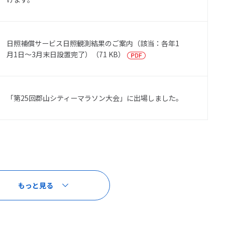
績
株式情報
ス
電子公告
日照補償サービス日照観測結果のご案内（該当：各年1
月1日～3月末日設置完了）（71 KB）
事業計画
IRポリシー・免責事項
「第25回郡山シティーマラソン大会」に出場しました。
お問い合わせ
もっと見る