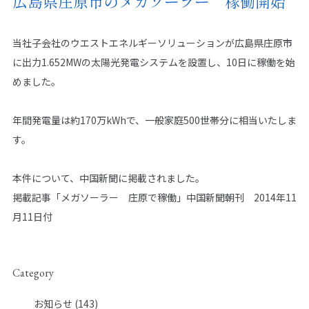
広島県庄原市のメガソーラー 稼働開始
当社子会社のウエストエネルギーソリューションが広島県庄原市
に出力1.652MWの太陽光発電システムを設置し、10日に稼働を始
SITE MAP
めました。
ウエストグループについて
事業領域
年間発電量は約170万kWhで、一般家庭500世帯分に相当いたしま
グループ情報
再生可能エネルギー事業
す。
企業情報
省エネ事業
グリーン電力事業
サステナビリティ
本件について、中国新聞に掲載されました。
CS事業
環境活動
掲載記事「メガソーラー 庄原で稼働」中国新聞朝刊 2014年11
海外事業
月11日付
社会活動
ガバナンス
施工実績
ニュース
Category
株主・投資家情報
お知らせ
(143)