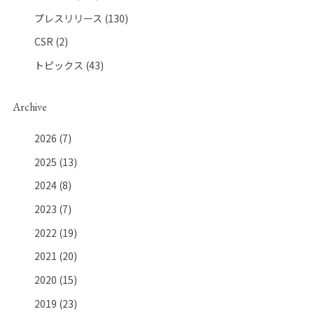
トップメッセージ
IRニュース
IRカレンダー
決算短信
プレスリリース
(130)
有価証券報告書
株主総会
株式情報
電子公告
CSR
(2)
事業計画
IRポリシー・免責事項
トピックス
(43)
お問い合わせ
Archive
PICK UP PAGE
2026
(7)
2025
(13)
2024
(8)
2023
(7)
2022
(19)
2021
(20)
2020
(15)
ウエストグループの
採用情報
2019
(23)