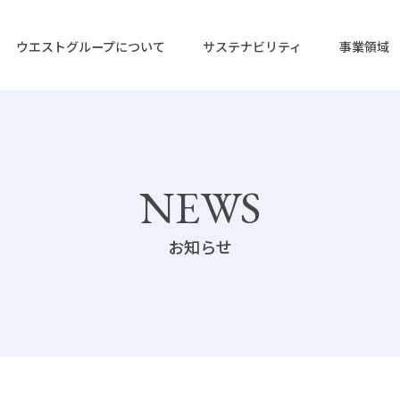
ウエストグループについて
サステナビリティ
事業領域
ップ
リティ トップ
NEWS
お知らせ
企業情報
IRニュース
株式会社ウエストホールディング
IRライブラリー
活動
IRカレンダー
株式会社ウエストエネルギーソリ
決算短信
業
グリーン電力事業
ガバナンス
株式会社ウエストグリーンパワー
有価証券報
格
株主総会