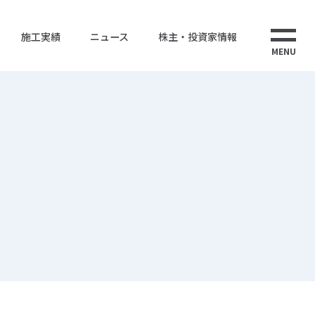
施工実績
ニュース
株主・投資家情報
MENU
ス
株式情報
株式会社ウエストエナジー
ューション
電子公告
ウエストインターナショナルタイランド
CS事業
海外事業
告書
事業計画
IRポリシー・免責事項