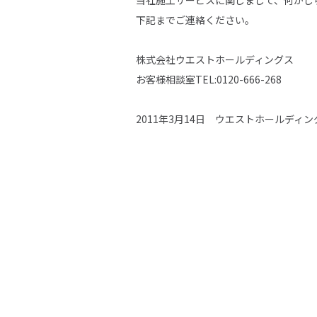
当社施工サービスに関しまして、何かし
下記までご連絡ください。
株式会社ウエストホールディングス
SITE MAP
お客様相談室TEL:0120-666-268
ウエストグループについて
事業領
2011年3月14日 ウエストホールディ
グループ情報
再
企業情報
省
グ
サステナビリティ
C
環境活動
海
社会活動
ガバナンス
施工実