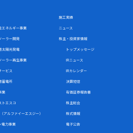
施工実績
能エネルギー事業
ニュース
ソーラー開発
株主・投資家情報
用太陽光発電
トップメッセージ
ソーラー再生事業
IRニュース
サービス
IRカレンダー
用蓄電所
決算短信
事業
有価証券報告書
ストエスコ
株主総会
SG（アルファイーエスジー）
株式情報
ン電力事業
電子公告