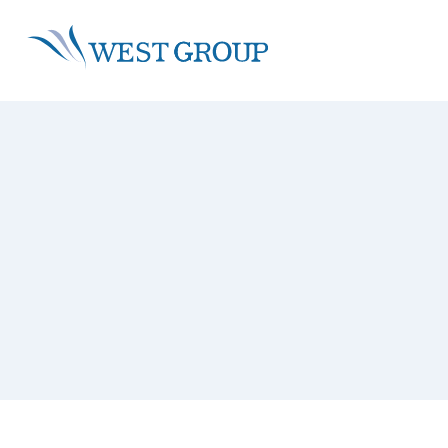
About
Sustainability
Service
IR
株主・投資家情報 トップ
ウエストグループについて ト
事業領域 トップ
サステナビ
グループ情報
グループビジョン
沿革
グループ理念
社会・環境
再生可能エネルギー事業
トップメッセージ
環境活動
省エネ事
社会活動
経営戦略
トップメッセージ
採用情報
拠点一覧
技術者・資