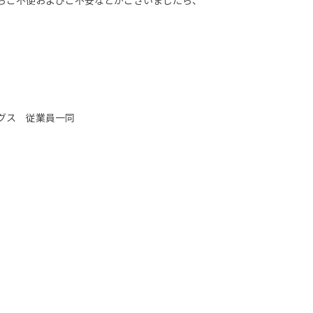
らご不便およびご不安などがございましたら、
域
株主・投資家情報
ングス 従業員一同
生可能エネルギー事業
トップメッセージ
エネ事業
IRニュース
リーン電力事業
IRカレンダー
S事業
決算短信
外事業
有価証券報告書
株主総会
績
株式情報